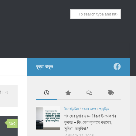
যুক্ত থাকুন
ণে। এ
ইলেকট্রনিক্স
/
কেনার আগে
/
প্রযুক্তি
গ্যাসের চুলার দারুন বিকল্প ইনডাকশন
কুকার – কি, কেন ব্যবহার করবেন,
0
সুবিধা-অসুবিধা?
JANUARY 27, 2026