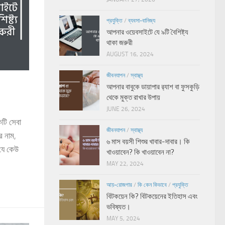
প্রযুক্তি
/
ব্যবসা-বানিজ্য
আপনার ওয়েবসাইটে যে ৯টি বৈশিষ্ট্য
থাকা জরুরী
AUGUST 16, 2024
জীবনযাপন
/
স্বাস্থ্য
আপনার বাবুকে ডায়াপার র‍্যাশ বা ফুসকুড়ি
থেকে মুক্ত রাখার উপায়
JUNE 26, 2024
টি সেবা
জীবনযাপন
/
স্বাস্থ্য
র নাম,
৬ মাস বয়সী শিশুর খাবার-দাবার। কি
যে কেউ
খাওয়াবেন? কি খাওয়াবেন না?
MAY 22, 2024
আয়-রোজগার
/
কি কেন কিভাবে
/
প্রযুক্তি
বিটকয়েন কি? বিটকয়েনের ইতিহাস এবং
ভবিষ্যত।
MAY 5, 2024