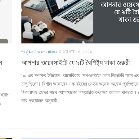
প্রযুক্তি
/
ব্যবসা-বানিজ্য
AUGUST 16, 2024
ন
আপনার ওয়েবসাইটে যে ৯টি বৈশিষ্ট্য থাকা জরুরী
৯০ এর দশকের ইউরোপ-আমেরিকার দেশগুলোতে ফোন ডিরেক্টরি নামে এক
চালু ছিলো। বিশাল আকারের এক বইয়ের ভেতর অনেক অনেক প্রতিষ্ঠানে
ঠিকানাসহ তাদের সাথে যোগাযোগের বিস্তারিত তথ্যসহ তালিকা থাকতো। 
 সংযোগ
তার প্রয়োজন অনুযায়ী...
ে