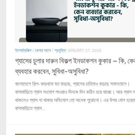
ইলেকট্রনিক্স
/
কেনার আগে
/
প্রযুক্তি
JANUARY 27, 2026
গ্যাসের চুলার দারুন বিকল্প ইনডাকশন কুকার – কি, কে
ব্যবহার করবেন, সুবিধা-অসুবিধা?
বাংলাদেশে শিল্প-কারখানা যত বাড়ছে, গ্যাসের চাহিদাও বাড়ছে সমানতালে।
বাসাবাড়িতে গ্যাস সংযোগ পাওয়াও দিনকে দিন কঠিন হয়ে যাচ্ছে। আর গ্যাস
থাকলেও গ্যাস না থাকার অভিযোগ তো অনেক পুরোনো। এর উপর যোগ হয়েছ
বাসাবাড়িতে গ্যাস...