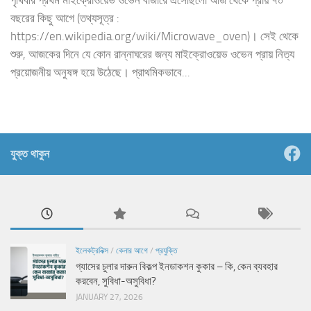
পৃথিবীর প্রথম মাইক্রোওয়েভ ওভেন বাজারে এসেছিলো আজ থেকে প্রায় ৭০
বছরের কিছু আগে (তথ্যসূত্র :
https://en.wikipedia.org/wiki/Microwave_oven)। সেই থেকে
শুরু, আজকের দিনে যে কোন রান্নাঘরের জন্য মাইক্রোওয়েভ ওভেন প্রায় নিত্য
প্রয়োজনীয় অনুষঙ্গ হয়ে উঠেছে। প্রাথমিকভাবে...
যুক্ত থাকুন
ইলেকট্রনিক্স
/
কেনার আগে
/
প্রযুক্তি
গ্যাসের চুলার দারুন বিকল্প ইনডাকশন কুকার – কি, কেন ব্যবহার
করবেন, সুবিধা-অসুবিধা?
JANUARY 27, 2026