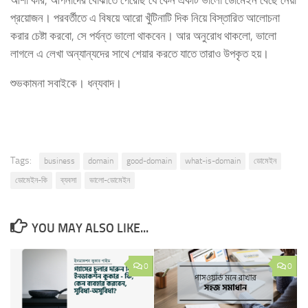
আশা করি, আপনাদের বোঝাতে পেরেছি যে কেন একটি ভালো ডোমেইন বেছে নেয়া
প্রয়োজন। পরবর্তীতে এ বিষয়ে আরো খুঁটিনাটি দিক নিয়ে বিস্তারিত আলোচনা
করার চেষ্টা করবো, সে পর্যন্ত ভালো থাকবেন। আর অনুরোধ থাকলো, ভালো
লাগলে এ লেখা অন্যান্যদের সাথে শেয়ার করতে যাতে তারাও উপকৃত হয়।
শুভকামনা সবাইকে। ধন্যবাদ।
Tags:
business
domain
good-domain
what-is-domain
ডোমেইন
ডোমেইন-কি
ব্যবসা
ভালো-ডোমেইন
YOU MAY ALSO LIKE...
0
0