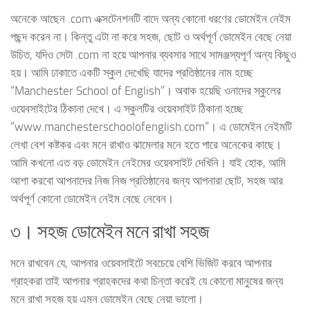
অনেকে আছেন .com এক্সটেনশনটি বাদে অন্য কোনো ধরণের ডোমেইন নেইম
পছন্দ করেন না। কিন্তু এটা না করে সহজ, ছোট ও অর্থপূর্ণ ডোমেইন বেছে নেয়া
উচিত, যদিও সেটা .com না হয়ে আপনার ব্যবসার সাথে সামঞ্জস্যপূর্ণ অন্য কিছুও
হয়। আমি ঢাকাতে একটি স্কুল দেখেছি যাদের প্রতিষ্ঠানের নাম হচ্ছে
“Manchester School of English”। অবাক হয়েছি ওনাদের স্কুলের
ওয়েবসাইটের ঠিকানা দেখে। এ স্কুলটির ওয়েবসাইট ঠিকানা হচ্ছে
“www.manchesterschoolofenglish.com”। এ ডোমেইন নেইমটি
লেখা বেশ কষ্টকর এবং মনে রাখাও ঝামেলার মনে হতে পারে অনেকের কাছে।
আমি কখনো এত বড় ডোমেইন নেইমের ওয়েবসাইট দেখিনি। যাই হোক, আমি
আশা করবো আপনাদের নিজ নিজ প্রতিষ্ঠানের জন্য আপনারা ছোট, সহজ আর
অর্থপূর্ণ কোনো ডোমেইন নেইম বেছে নেবেন।
৩। সহজ ডোমেইন মনে রাখা সহজ
মনে রাখবেন যে, আপনার ওয়েবসাইটে সবচেয়ে বেশি ভিজিট করবে আপনার
গ্রাহকরা তাই আপনার গ্রাহকদের কথা চিন্তা করেই যে কোনো মানুষের জন্য
মনে রাখা সহজ হয় এমন ডোমেইন বেছে নেয়া ভালো।