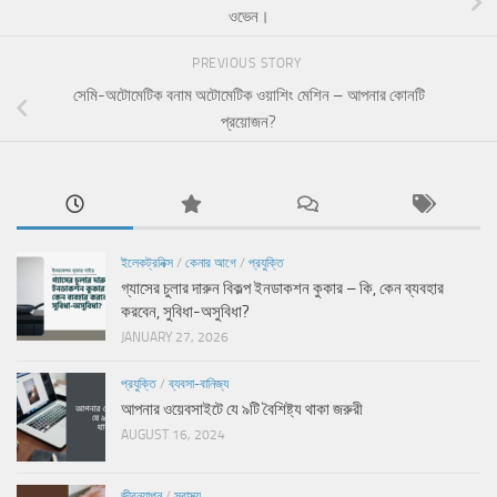
ওভেন।
PREVIOUS STORY
সেমি-অটোমেটিক বনাম অটোমেটিক ওয়াশিং মেশিন – আপনার কোনটি
প্রয়োজন?
ইলেকট্রনিক্স
/
কেনার আগে
/
প্রযুক্তি
গ্যাসের চুলার দারুন বিকল্প ইনডাকশন কুকার – কি, কেন ব্যবহার
করবেন, সুবিধা-অসুবিধা?
JANUARY 27, 2026
প্রযুক্তি
/
ব্যবসা-বানিজ্য
আপনার ওয়েবসাইটে যে ৯টি বৈশিষ্ট্য থাকা জরুরী
AUGUST 16, 2024
জীবনযাপন
/
স্বাস্থ্য