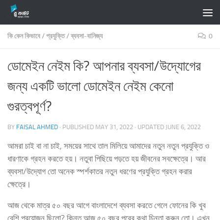
Skip to content
কি কেন কিভাবে
/
প্রযুক্তি
/
ব্যবসা-বানিজ্য
0
ডোমেইন নেইম কি? আপনার ব্যবসা/উদ্যোগের
জন্য একটি ভালো ডোমেইন নেইম কেনো
গুরত্বপূর্ণ?
BY
FAISAL AHMED
· PUBLISHED
MAY 31, 2022
· UPDATED
JUNE 6, 2022
আমরা চাই বা না চাই, সময়ের সাথে তাল মিলিয়ে আমাদের নতুন নতুন প্রযুক্তি ও
ধারণাকে গ্রহন করতে হয়। নতুবা পিছিয়ে পড়তে হয় জীবনের সবক্ষেত্রে। আর
ব্যবসা/উদ্যোগ তো অনেক স্পর্শকাতর নতুন ধরণের প্রযুক্তি গ্রহন করার
ক্ষেত্রে।
আজ থেকে মাত্র ৫০ বছর আগে বাংলাদেশে ব্যবসা করতে গেলে ফোনের কি খুব
বেশি প্রয়োজন ছিলো? কিন্তু আজ ৫০ বছর পরের কথা চিন্তা করুন তো। এখন