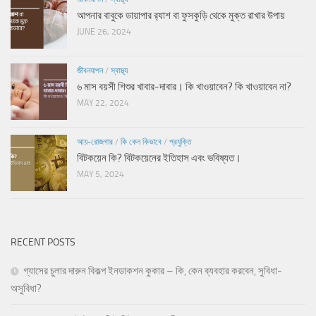
আপনার বাবুকে ডায়াপার র‍্যাশ বা ফুসকুড়ি থেকে মুক্ত রাখার উপায়
JUNE 26, 2024
জীবনযাপন
/
স্বাস্থ্য
৬ মাস বয়সী শিশুর খাবার-দাবার। কি খাওয়াবেন? কি খাওয়াবেন না?
MAY 22, 2024
আয়-রোজগার
/
কি কেন কিভাবে
/
প্রযুক্তি
বিটকয়েন কি? বিটকয়েনের ইতিহাস এবং ভবিষ্যত।
MAY 5, 2024
RECENT POSTS
গ্যাসের চুলার দারুন বিকল্প ইনডাকশন কুকার – কি, কেন ব্যবহার করবেন, সুবিধা-
অসুবিধা?