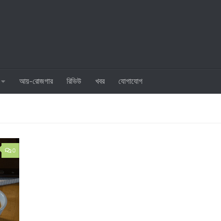
আয়-রোজগার
রিভিউ
খবর
যোগাযোগ
0