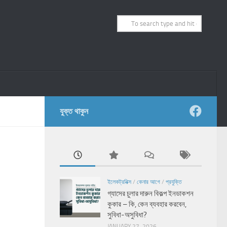
যুক্ত থাকুন
ইলেকট্রনিক্স
/
কেনার আগে
/
প্রযুক্তি
গ্যাসের চুলার দারুন বিকল্প ইনডাকশন
কুকার – কি, কেন ব্যবহার করবেন,
সুবিধা-অসুবিধা?
JANUARY 27, 2026