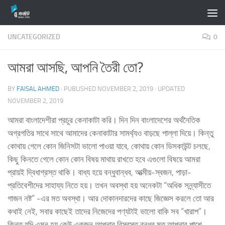
Skip to content
UNCATEGORIZED
0
আমরা আসছি, আপনি তৈরী তো?
BY
FAISAL AHMED
· PUBLISHED
NOVEMBER 2, 2019
· UPDATED
NOVEMBER 2, 2019
আমরা বাংলাদেশীরা প্রচুর কেনাকাটা করি। দিন দিন বাংলাদেশের অর্থনৈতিক
অগ্রগতির সাথে সাথে আমাদের কেনাকাটার সামর্থ্যও বাড়ছে পাল্লা দিয়ে। কিন্তু
কোথায় গেলে কোন জিনিসটা ভালো পাওয়া যাবে, কোথায় কোন ডিসকাউন্ট চলছে,
কিছু কিনতে গেলে কোন কোন বিষয় মাথায় রাখতে হবে এগুলো বিষয়ে আমরা
প্রায়ই দ্বিধাগ্রস্ত থাকি। বাধ্য হয়ে বন্ধুবান্ধব, আত্মীয়-স্বজন, পাড়া-
প্রতিবেশীদের সাহায্য নিতে হয়। তখন অবস্থা হয় অনেকটা “অধিক সন্ন্যাসীতে
গাজন নষ্ট” -এর মত অবস্থা। আর দোকানদারদের কাছে জিজ্ঞেস করলে তো আর
কথাই নেই, সবার কাছেই তাদের নিজেদের পণ্যটাই ভালো বাকি সব “খারাপ”।
কিন্তু যদি এমন হয় কেউ একজন আপনার বিস্বস্ত বন্ধুর মত আপনার পাশে