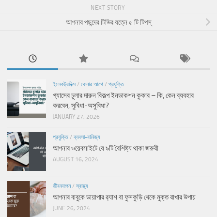
NEXT STORY
আপনার পছন্দের টিভির যত্নে ৫ টি টিপস্
ইলেকট্রনিক্স
/
কেনার আগে
/
প্রযুক্তি
গ্যাসের চুলার দারুন বিকল্প ইনডাকশন কুকার – কি, কেন ব্যবহার
করবেন, সুবিধা-অসুবিধা?
JANUARY 27, 2026
প্রযুক্তি
/
ব্যবসা-বানিজ্য
আপনার ওয়েবসাইটে যে ৯টি বৈশিষ্ট্য থাকা জরুরী
AUGUST 16, 2024
জীবনযাপন
/
স্বাস্থ্য
আপনার বাবুকে ডায়াপার র‍্যাশ বা ফুসকুড়ি থেকে মুক্ত রাখার উপায়
JUNE 26, 2024