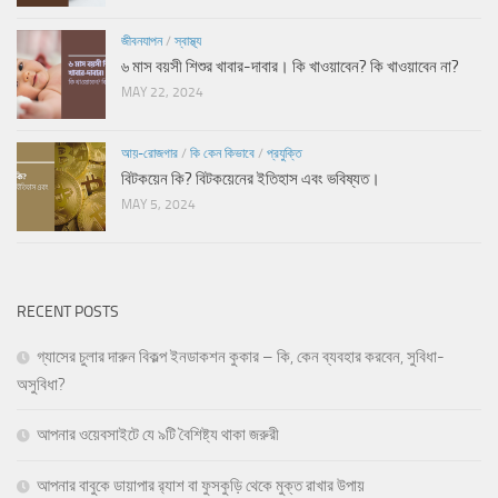
জীবনযাপন
/
স্বাস্থ্য
৬ মাস বয়সী শিশুর খাবার-দাবার। কি খাওয়াবেন? কি খাওয়াবেন না?
MAY 22, 2024
আয়-রোজগার
/
কি কেন কিভাবে
/
প্রযুক্তি
বিটকয়েন কি? বিটকয়েনের ইতিহাস এবং ভবিষ্যত।
MAY 5, 2024
RECENT POSTS
গ্যাসের চুলার দারুন বিকল্প ইনডাকশন কুকার – কি, কেন ব্যবহার করবেন, সুবিধা-
অসুবিধা?
আপনার ওয়েবসাইটে যে ৯টি বৈশিষ্ট্য থাকা জরুরী
আপনার বাবুকে ডায়াপার র‍্যাশ বা ফুসকুড়ি থেকে মুক্ত রাখার উপায়